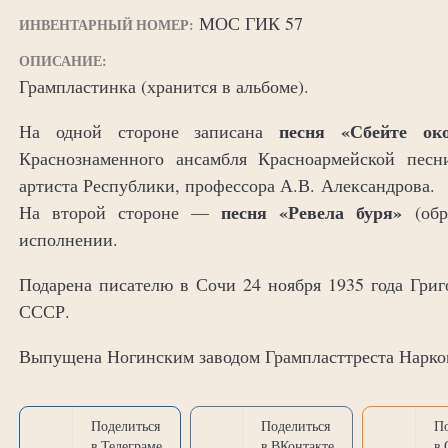
МОС ГИК 57
ИНВЕНТАРНЫЙ НОМЕР:
ОПИСАНИЕ:
Грампластинка (хранится в альбоме).
песня «Сбейте ок
На одной стороне записана
Краснознаменного ансамбля Красноармейской пес
артиста Республики, профессора А.В. Александрова.
песня «Ревела буря»
На второй стороне —
(обр
исполнении.
Подарена писателю в Сочи 24 ноября 1935 года Гр
СССР.
Выпущена Ногинским заводом Грампласттреста Нарк
Поделиться
Поделиться
П
в Телеграме
в ВКонтакте
в