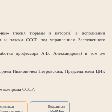
овы»
(песня тюрьмы и каторги) в исполнении
ни и пляски СССР под управлением Заслуженного
аботка профессора А.В. Александрова) в том же
игорием Ивановичем Петровским, Председателем ЦИК
омтяжпрома СССР.
оделиться
Поделиться
 Одноклассники
в МойМир