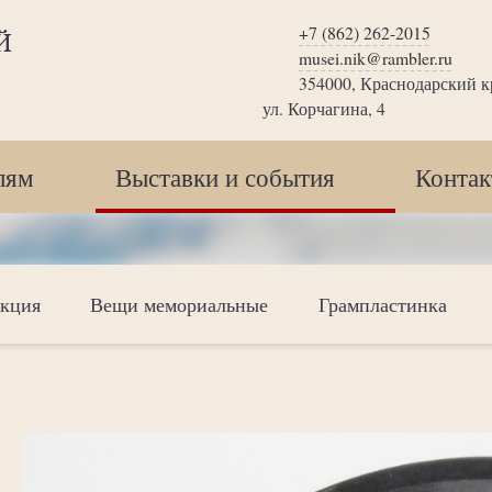
+7 (862) 262-2015
Й
musei.nik@rambler.ru
354000, Краснодарский кр
ул. Корчагина, 4
лям
Выставки и события
Конта
екция
Вещи мемориальные
Грампластинка