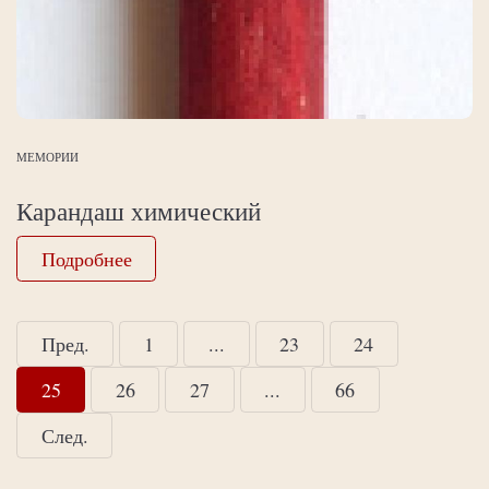
МЕМОРИИ
Карандаш химический
Подробнее
Пред.
1
...
23
24
25
26
27
...
66
След.