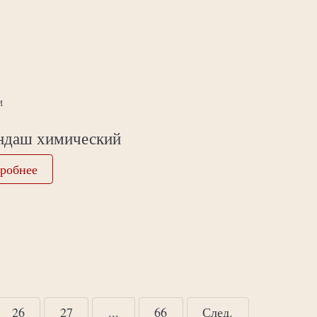
И
ндаш химический
робнее
26
27
...
66
След.