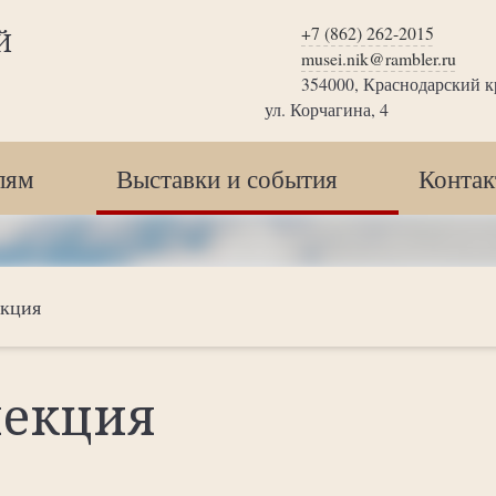
+7 (862) 262-2015
Й
musei.nik@rambler.ru
354000, Краснодарский кр
ул. Корчагина, 4
лям
Выставки и события
Конта
екция
лекция