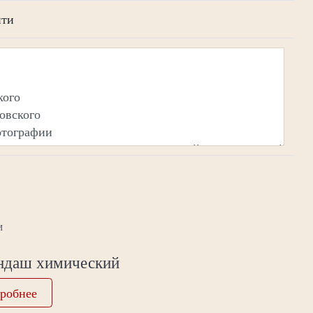
йти
И
ндаш химический
робнее