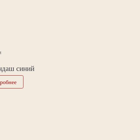
И
ндаш синий
робнее