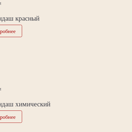
И
ндаш красный
робнее
И
ндаш химический
робнее