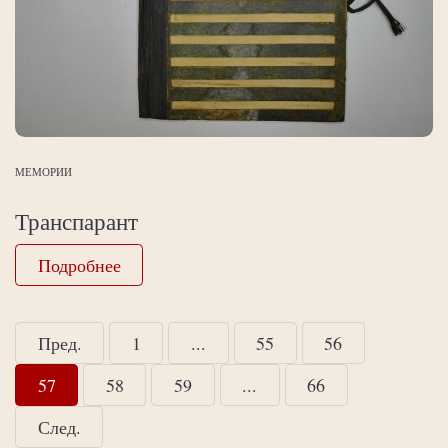
МЕМОРИИ
Транспарант
Подробнее
Пред.
1
...
55
56
57
58
59
...
66
След.