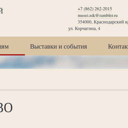
+7 (862) 262-2015
Й
musei.nik@rambler.ru
354000, Краснодарский кр
ул. Корчагина, 4
лям
Выставки и события
Конта
ВО