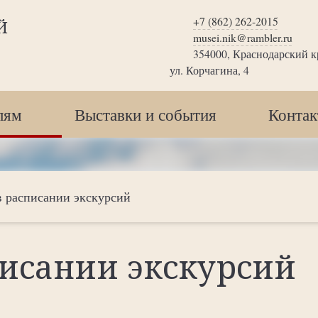
+7 (862) 262-2015
Й
musei.nik@rambler.ru
354000, Краснодарский кр
ул. Корчагина, 4
лям
Выставки и события
Конта
 расписании экскурсий
исании экскурсий