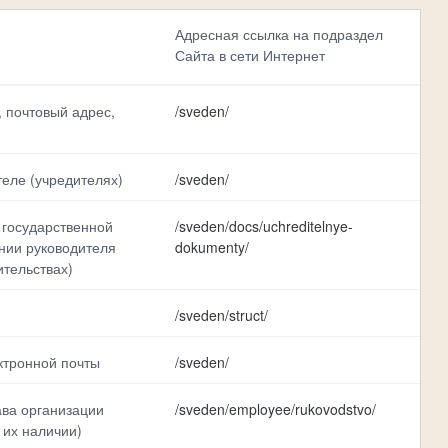
Адресная ссылка на подраздел
Сайта в сети Интернет
 почтовый адрес,
/sveden/
теле (учредителях)
/sveden/
 государственной
/sveden/docs/uchreditelnye-
ении руководителя
dokumenty/
Выбрать все
Отменить все
ительствах)
/sveden/struct/
ктронной почты
/sveden/
ава организации
/sveden/employee/rukovodstvo/
 их наличии)