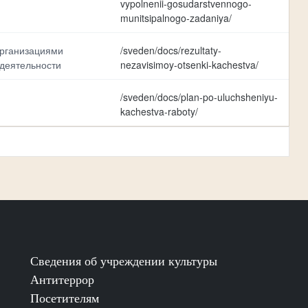
vypolnenii-gosudarstvennogo-
munitsipalnogo-zadaniya/
организациями
/sveden/docs/rezultaty-
 деятельности
nezavisimoy-otsenki-kachestva/
/sveden/docs/plan-po-uluchsheniyu-
kachestva-raboty/
Сведения об учреждении культуры
Антитеррор
Посетителям