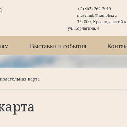
+7 (862) 262-2015
Й
musei.nik@rambler.ru
354000, Краснодарский кр
ул. Корчагина, 4
лям
Выставки и события
Конта
нодательная карта
карта