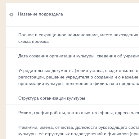
Название
Название подраздела
подраздела
Адресная ссылка
Полное и сокращенное наименование, место нахождения,
на
схема проезда
подраздел<br>Сай
та в сети Интернет
Дата создания организации культуры, сведения об учреди
Учредительные документы (копия устава, свидетельство о
регистрации, решение учредителя о создании и о назнач
По умолчанию
организации культуры, положения о филиалах и представ
Структура организации культуры
Режим, график работы, контактные телефоны, адреса эле
Фамилии, имена, отчества, должности руководящего сост
культуры, её структурных подразделений и филиалов (при