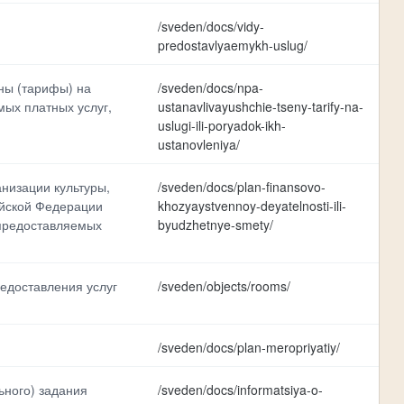
/sveden/docs/vidy-
predostavlyaemykh-uslug/
ны (тарифы) на
/sveden/docs/npa-
мых платных услуг,
ustanavlivayushchie-tseny-tarify-na-
uslugi-ili-poryadok-ikh-
ustanovleniya/
низации культуры,
/sveden/docs/plan-finansovo-
ийской Федерации
khozyaystvennoy-deyatelnosti-ili-
предоставляемых
byudzhetnye-smety/
едоставления услуг
/sveden/objects/rooms/
/sveden/docs/plan-meropriyatiy/
ного) задания
/sveden/docs/informatsiya-o-