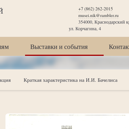
+7 (862) 262-2015
Й
musei.nik@rambler.ru
354000, Краснодарский кр
ул. Корчагина, 4
лям
Выставки и события
Конта
екция
Краткая характеристика на И.И. Бачелиса