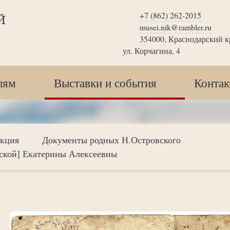
+7 (862) 262-2015
Й
musei.nik@rambler.ru
354000, Краснодарский кр
ул. Корчагина, 4
лям
Выставки и события
Конта
екция
Документы родных Н.Островского
ской] Екатерины Алексеевны