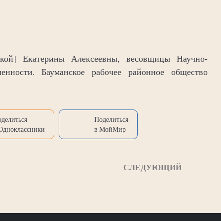
кой] Екатерины Алексеевны, весовщицы Научно-
ленности. Бауманское рабочее районное общество
оделиться
Поделиться
 Одноклассники
в МойМир
СЛЕДУЮЩИЙ