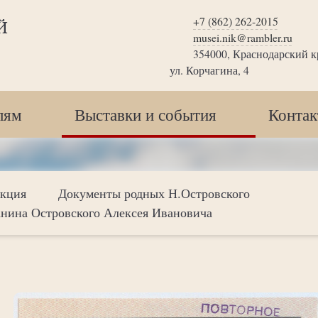
+7 (862) 262-2015
Й
musei.nik@rambler.ru
354000, Краснодарский кр
ул. Корчагина, 4
лям
Выставки и события
Конта
екция
Документы родных Н.Островского
анина Островского Алексея Ивановича