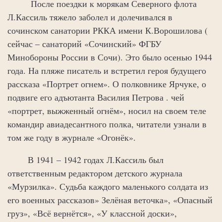
После поездки к морякам Северного флота
Л.Кассиль тяжело заболел и долечивался в
сочинском санатории РККА имени К.Ворошилова (
сейчас – санаторий «Сочинский» ФГБУ
Минобороны России в Сочи). Это было осенью 1944
года. На пляже писатель и встретил героя будущего
рассказа «Портрет огнем». О полковнике Ярчуке, о
подвиге его адъютанта Василия Петрова . чей
«портрет, выжженный огнём», носил на своем теле
командир авиадесантного полка, читатели узнали в
том же году в журнале «Огонёк».
В 1941 – 1942 годах Л.Кассиль был
ответственным редактором детского журнала
«Мурзилка». Судьба каждого маленького солдата из
его военных рассказов» Зелёная веточка», «Опасный
груз», «Всё вернётся», «У классной доски»,