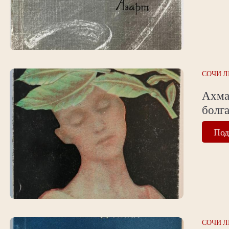
СОЧИ Л
Ахма
болга
Под
СОЧИ Л