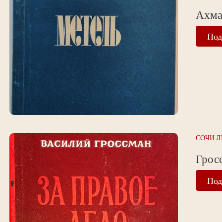
Ахма
Под
СОЧИ Л
Гросс
Под