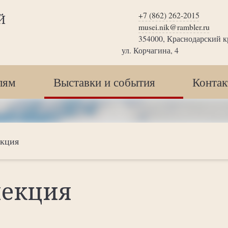
+7 (862) 262-2015
Й
musei.nik@rambler.ru
354000, Краснодарский кр
ул. Корчагина, 4
лям
Выставки и события
Конта
екция
лекция