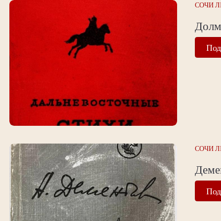
СОЧИ Л
Долм
Под
СОЧИ Л
Деме
Под