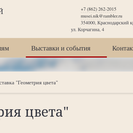
+7 (862) 262-2015
Й
musei.nik@rambler.ru
354000, Краснодарский кр
ул. Корчагина, 4
лям
Выставки и события
Конта
тавка "Геометрия цвета"
рия цвета"