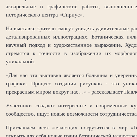
акварельные и графические работы, выполненные
исторического центра «Сириус».
На выставке зрители смогут увидеть удивительные ра
детализированных иллюстрациях. Ботаническая иллю
научный подход и художественное выражение. Худо
стремятся к точности в изображении их морфолог
уникальной.
«Для нас эта выставка является большим и уверенн
графики. Процесс создания рисунков - это уник
прекрасным миром вокруг нас…» - рассказывает Павло
Участники создают интересные и современные ку
сообщество, ищут новые возможности сотрудничеств
Приглашаем всех желающих погрузиться в мир «Ге
открыть для себя новые грани ботанической иллюстра