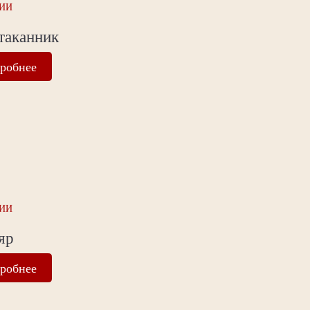
ИИ
таканник
робнее
ИИ
яр
робнее