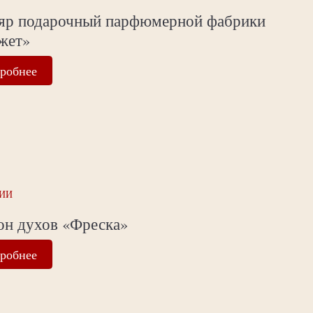
яр подарочный парфюмерной фабрики
жет»
робнее
ИИ
он духов «Фреска»
робнее